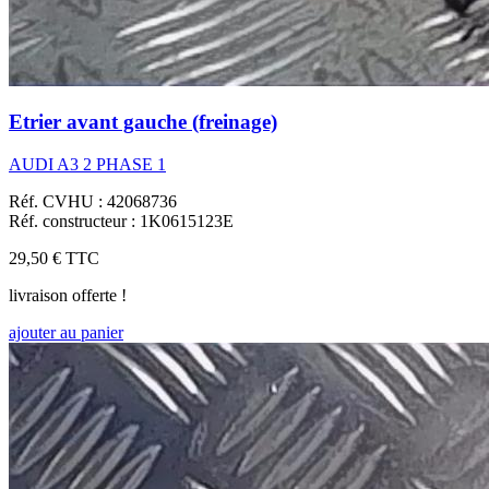
Etrier avant gauche (freinage)
AUDI A3 2 PHASE 1
Réf. CVHU : 42068736
Réf. constructeur : 1K0615123E
29,50 €
TTC
livraison offerte !
ajouter au panier