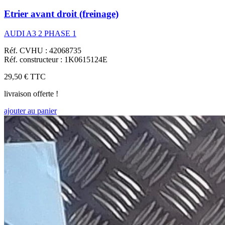
Etrier avant droit (freinage)
AUDI A3 2 PHASE 1
Réf. CVHU : 42068735
Réf. constructeur : 1K0615124E
29,50 €
TTC
livraison offerte !
ajouter au panier