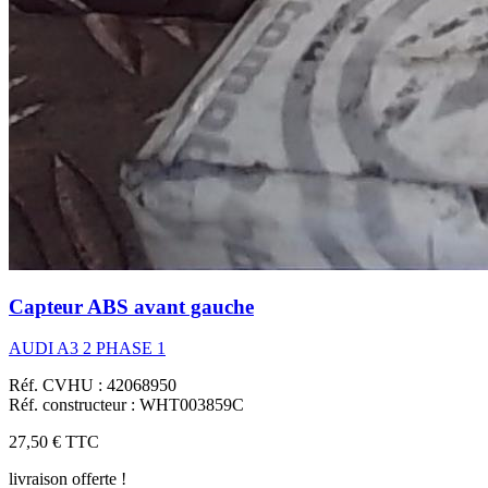
Capteur ABS avant gauche
AUDI A3 2 PHASE 1
Réf. CVHU : 42068950
Réf. constructeur : WHT003859C
27,50 €
TTC
livraison offerte !