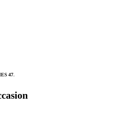
ES 47
.
ccasion