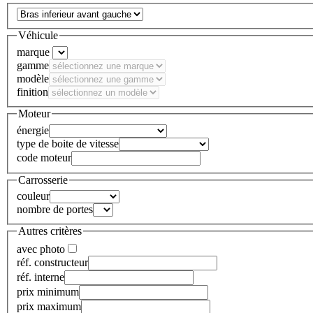
Véhicule
marque
gamme
modèle
finition
Moteur
énergie
type de boite de vitesse
code moteur
Carrosserie
couleur
nombre de portes
Autres critères
avec photo
réf. constructeur
réf. interne
prix minimum
prix maximum