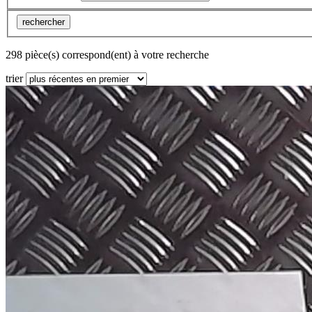
rechercher
298 pièce(s) correspond(ent) à votre recherche
trier