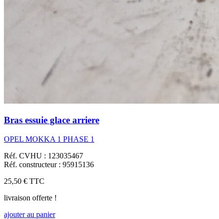
Bras essuie glace arriere
OPEL MOKKA 1 PHASE 1
Réf. CVHU : 123035467
Réf. constructeur : 95915136
25,50 €
TTC
livraison offerte !
ajouter au panier