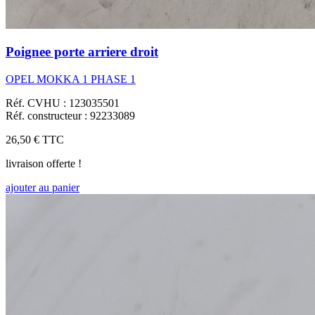
Poignee porte arriere droit
OPEL MOKKA 1 PHASE 1
Réf. CVHU : 123035501
Réf. constructeur : 92233089
26,50 €
TTC
livraison offerte !
ajouter au panier