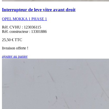
Interrupteur de leve vitre avant droit
OPEL MOKKA 1 PHASE 1
Réf. CVHU : 123036115
Réf. constructeur : 13301886
25,50 €
TTC
livraison offerte !
ajouter au panier