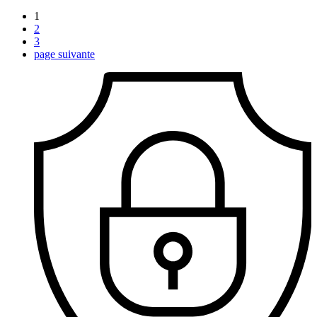
1
2
3
page suivante