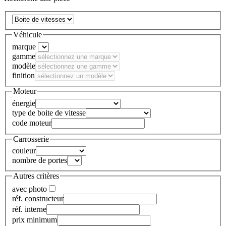
Véhicule
marque
gamme
modèle
finition
Moteur
énergie
type de boite de vitesse
code moteur
Carrosserie
couleur
nombre de portes
Autres critères
avec photo
réf. constructeur
réf. interne
prix minimum