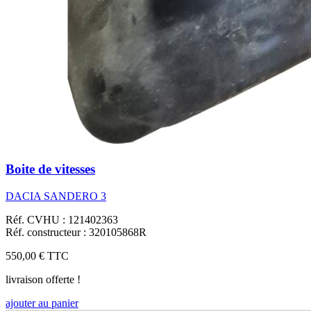
Boite de vitesses
DACIA SANDERO 3
Réf. CVHU : 121402363
Réf. constructeur : 320105868R
550,00 €
TTC
livraison offerte !
ajouter au panier