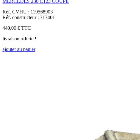
MERCEDES 230 C123 COUPE
Réf. CVHU : 119568903
Réf. constructeur : 717401
440,00 €
TTC
livraison offerte !
ajouter au panier