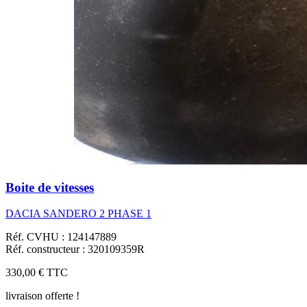
Boite de vitesses
DACIA SANDERO 2 PHASE 1
Réf. CVHU : 124147889
Réf. constructeur : 320109359R
330,00 €
TTC
livraison offerte !