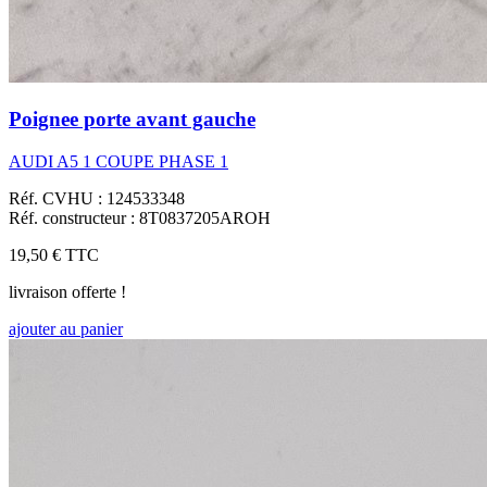
Poignee porte avant gauche
AUDI A5 1 COUPE PHASE 1
Réf. CVHU : 124533348
Réf. constructeur : 8T0837205AROH
19,50 €
TTC
livraison offerte !
ajouter au panier