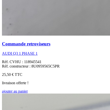
Commande retroviseurs
AUDI Q3 1 PHASE 1
Réf. CVHU : 118945541
Réf. constructeur : 8U0959565C5PR
25,50 €
TTC
livraison offerte !
ajouter au panier