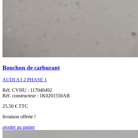
Bouchon de carburant
AUDI A3 2 PHASE 1
Réf. CVHU : 117040492
Réf. constructeur : 1K0201550AR
25,50 €
TTC
livraison offerte !
ajouter au panier