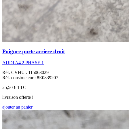
Poignee porte arriere droit
AUDI A4 2 PHASE 1
Réf. CVHU : 115063029
Réf. constructeur : 8E0839207
25,50 €
TTC
livraison offerte !
ajouter au panier