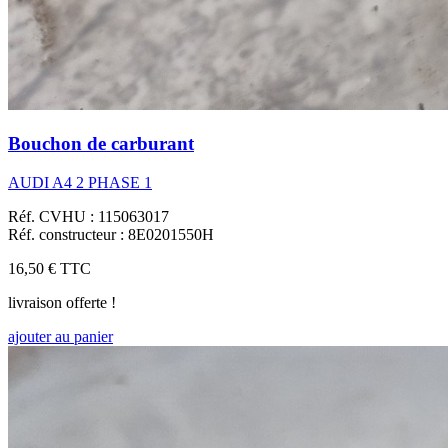
Bouchon de carburant
AUDI A4 2 PHASE 1
Réf. CVHU : 115063017
Réf. constructeur : 8E0201550H
16,50 €
TTC
livraison offerte !
ajouter au panier