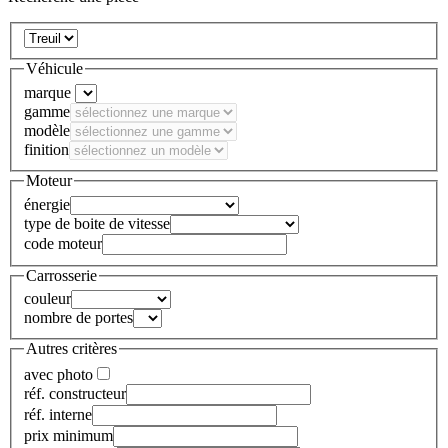
Véhicule
marque
gamme
modèle
finition
Moteur
énergie
type de boite de vitesse
code moteur
Carrosserie
couleur
nombre de portes
Autres critères
avec photo
réf. constructeur
réf. interne
prix minimum