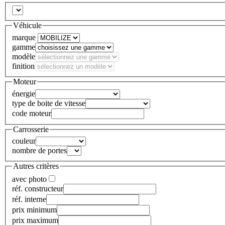
Véhicule
marque
gamme
modèle
finition
Moteur
énergie
type de boite de vitesse
code moteur
Carrosserie
couleur
nombre de portes
Autres critères
avec photo
réf. constructeur
réf. interne
prix minimum
prix maximum