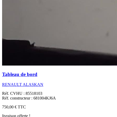
Tableau de bord
RENAULT ALASKAN
Réf. CVHU : 85518103
Réf. constructeur : 681004KJ6A
750,00 €
TTC
livraison offerte !