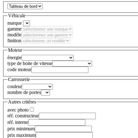
Véhicule
marque
gamme
modèle
finition
Moteur
énergie
type de boite de vitesse
code moteur
Carrosserie
couleur
nombre de portes
Autres critères
avec photo
réf. constructeur
réf. interne
prix minimum
prix maximum