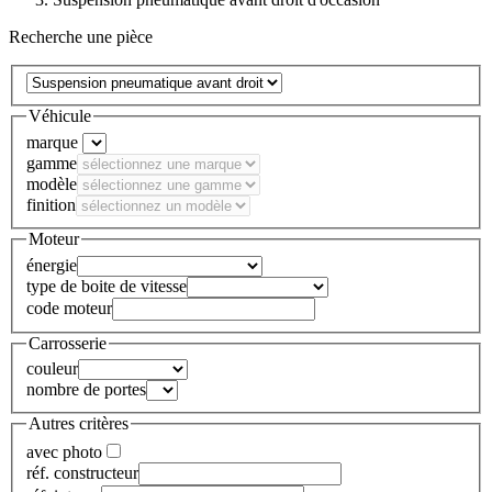
Recherche une pièce
Véhicule
marque
gamme
modèle
finition
Moteur
énergie
type de boite de vitesse
code moteur
Carrosserie
couleur
nombre de portes
Autres critères
avec photo
réf. constructeur