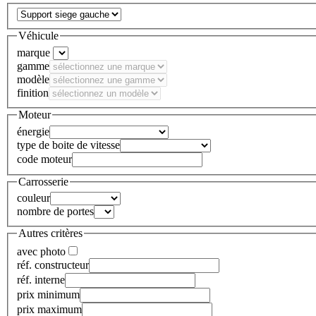
Véhicule
marque
gamme
modèle
finition
Moteur
énergie
type de boite de vitesse
code moteur
Carrosserie
couleur
nombre de portes
Autres critères
avec photo
réf. constructeur
réf. interne
prix minimum
prix maximum