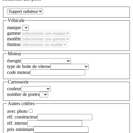
Véhicule
marque
gamme
modèle
finition
Moteur
énergie
type de boite de vitesse
code moteur
Carrosserie
couleur
nombre de portes
Autres critères
avec photo
réf. constructeur
réf. interne
prix minimum