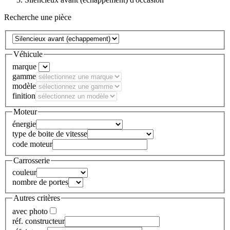
Recherche une pièce
Véhicule
marque
gamme
modèle
finition
Moteur
énergie
type de boite de vitesse
code moteur
Carrosserie
couleur
nombre de portes
Autres critères
avec photo
réf. constructeur