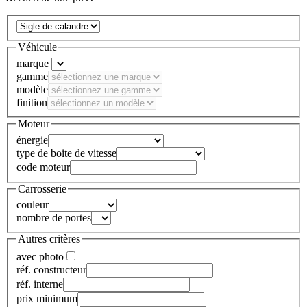
Véhicule
marque
gamme
modèle
finition
Moteur
énergie
type de boite de vitesse
code moteur
Carrosserie
couleur
nombre de portes
Autres critères
avec photo
réf. constructeur
réf. interne
prix minimum