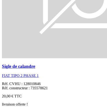
Sigle de calandre
FIAT TIPO 2 PHASE 1
Réf. CVHU : 128010846
Réf. constructeur : 735578621
20,00 €
TTC
livraison offerte !