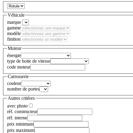
Véhicule
marque
gamme
modèle
finition
Moteur
énergie
type de boite de vitesse
code moteur
Carrosserie
couleur
nombre de portes
Autres critères
avec photo
réf. constructeur
réf. interne
prix minimum
prix maximum