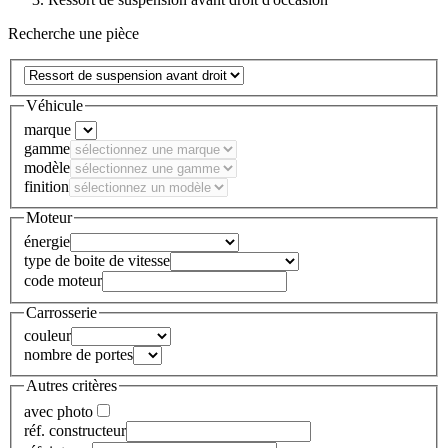
Recherche une pièce
Véhicule
marque
gamme
modèle
finition
Moteur
énergie
type de boite de vitesse
code moteur
Carrosserie
couleur
nombre de portes
Autres critères
avec photo
réf. constructeur