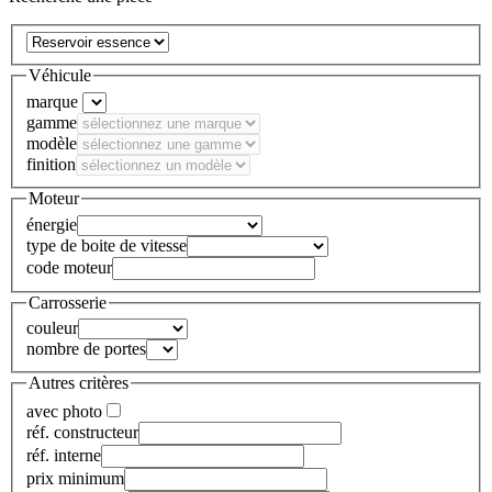
Véhicule
marque
gamme
modèle
finition
Moteur
énergie
type de boite de vitesse
code moteur
Carrosserie
couleur
nombre de portes
Autres critères
avec photo
réf. constructeur
réf. interne
prix minimum