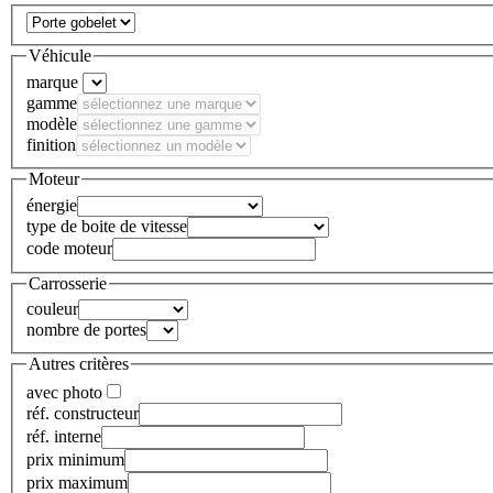
Véhicule
marque
gamme
modèle
finition
Moteur
énergie
type de boite de vitesse
code moteur
Carrosserie
couleur
nombre de portes
Autres critères
avec photo
réf. constructeur
réf. interne
prix minimum
prix maximum