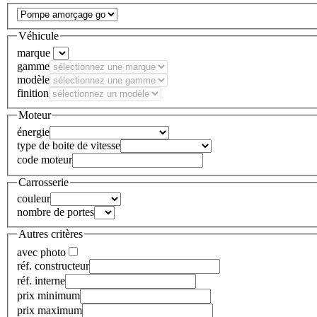
Véhicule
marque
gamme
modèle
finition
Moteur
énergie
type de boite de vitesse
code moteur
Carrosserie
couleur
nombre de portes
Autres critères
avec photo
réf. constructeur
réf. interne
prix minimum
prix maximum