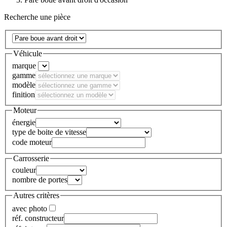
Recherche une pièce
Véhicule
marque
gamme
modèle
finition
Moteur
énergie
type de boite de vitesse
code moteur
Carrosserie
couleur
nombre de portes
Autres critères
avec photo
réf. constructeur