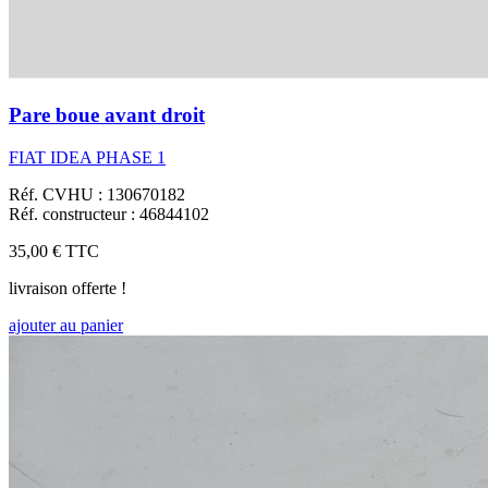
Pare boue avant droit
FIAT IDEA PHASE 1
Réf. CVHU : 130670182
Réf. constructeur : 46844102
35,00 €
TTC
livraison offerte !
ajouter au panier