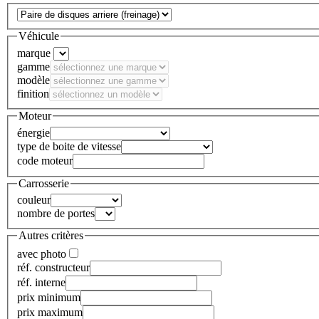
Véhicule
marque
gamme
modèle
finition
Moteur
énergie
type de boite de vitesse
code moteur
Carrosserie
couleur
nombre de portes
Autres critères
avec photo
réf. constructeur
réf. interne
prix minimum
prix maximum