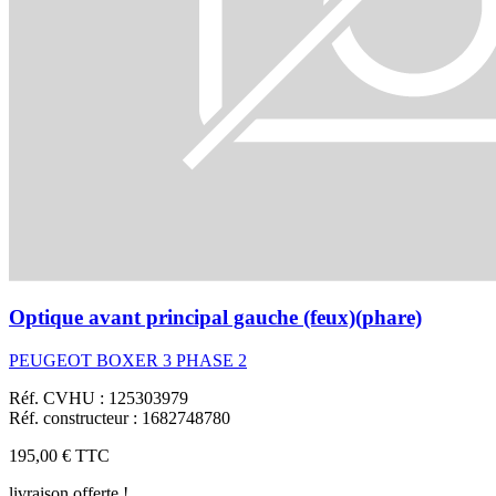
Optique avant principal gauche (feux)(phare)
PEUGEOT BOXER 3 PHASE 2
Réf. CVHU : 125303979
Réf. constructeur : 1682748780
195,00 €
TTC
livraison offerte !