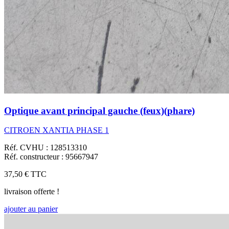
Optique avant principal gauche (feux)(phare)
CITROEN XANTIA PHASE 1
Réf. CVHU : 128513310
Réf. constructeur : 95667947
37,50 €
TTC
livraison offerte !
ajouter au panier