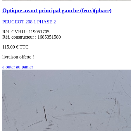
Optique avant principal gauche (feux)(phare)
PEUGEOT 208 1 PHASE 2
Réf. CVHU : 119051705
Réf. constructeur : 1685351580
115,00 €
TTC
livraison offerte !
ajouter au panier