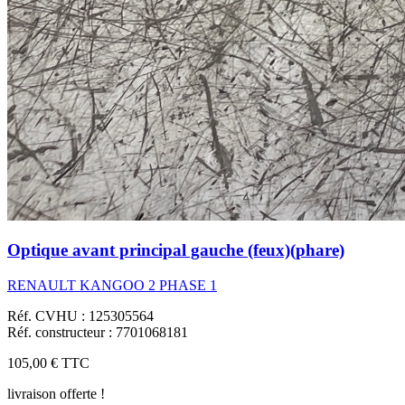
Optique avant principal gauche (feux)(phare)
RENAULT KANGOO 2 PHASE 1
Réf. CVHU : 125305564
Réf. constructeur : 7701068181
105,00 €
TTC
livraison offerte !