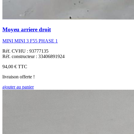
Moyeu arriere droit
MINI MINI 3 F55 PHASE 1
Réf. CVHU : 93777135
Réf. constructeur : 33406891924
94,00 €
TTC
livraison offerte !
ajouter au panier