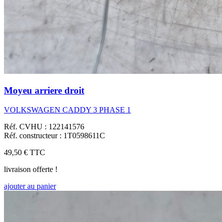
Moyeu arriere droit
VOLKSWAGEN CADDY 3 PHASE 1
Réf. CVHU : 122141576
Réf. constructeur : 1T0598611C
49,50 €
TTC
livraison offerte !
ajouter au panier