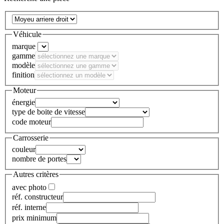
Véhicule
marque
gamme
modèle
finition
Moteur
énergie
type de boite de vitesse
code moteur
Carrosserie
couleur
nombre de portes
Autres critères
avec photo
réf. constructeur
réf. interne
prix minimum