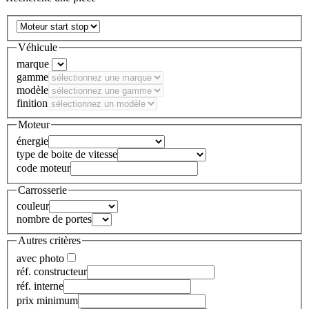
Véhicule
marque
gamme
modèle
finition
Moteur
énergie
type de boite de vitesse
code moteur
Carrosserie
couleur
nombre de portes
Autres critères
avec photo
réf. constructeur
réf. interne
prix minimum