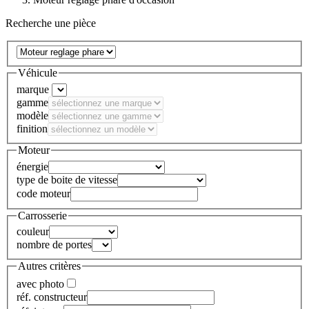
Recherche une pièce
Véhicule
marque
gamme
modèle
finition
Moteur
énergie
type de boite de vitesse
code moteur
Carrosserie
couleur
nombre de portes
Autres critères
avec photo
réf. constructeur