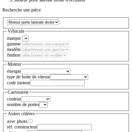
Recherche une pièce
Véhicule
marque
gamme
modèle
finition
Moteur
énergie
type de boite de vitesse
code moteur
Carrosserie
couleur
nombre de portes
Autres critères
avec photo
réf. constructeur