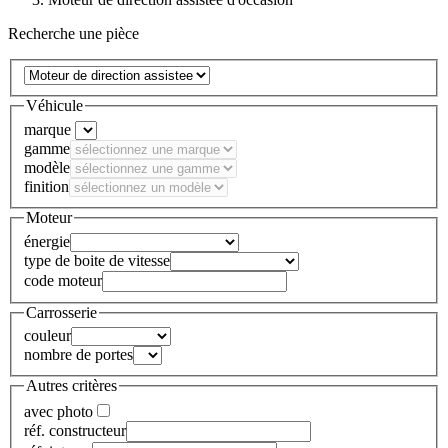
Recherche une pièce
Véhicule
marque
gamme
modèle
finition
Moteur
énergie
type de boite de vitesse
code moteur
Carrosserie
couleur
nombre de portes
Autres critères
avec photo
réf. constructeur