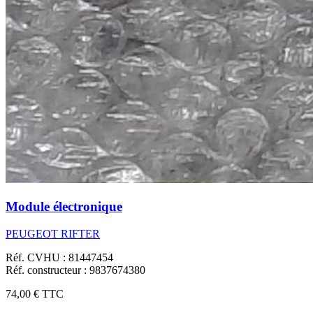
Module électronique
PEUGEOT RIFTER
Réf. CVHU : 81447454
Réf. constructeur : 9837674380
74,00 €
TTC