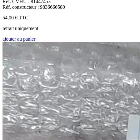
Réf. CVHU : 81447453
Réf. constructeur : 9836666580
54,00 €
TTC
retrait uniquement
ajouter au panier