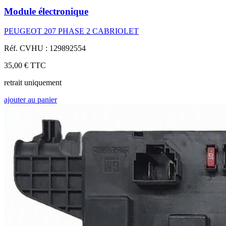
Module électronique
PEUGEOT 207 PHASE 2 CABRIOLET
Réf. CVHU : 129892554
35,00 €
TTC
retrait uniquement
ajouter au panier