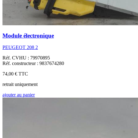
Module électronique
PEUGEOT 208 2
Réf. CVHU : 79970895
Réf. constructeur : 9837674280
74,00 €
TTC
retrait uniquement
ajouter au panier