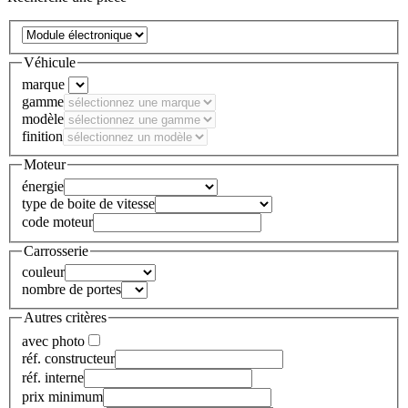
Véhicule
marque
gamme
modèle
finition
Moteur
énergie
type de boite de vitesse
code moteur
Carrosserie
couleur
nombre de portes
Autres critères
avec photo
réf. constructeur
réf. interne
prix minimum