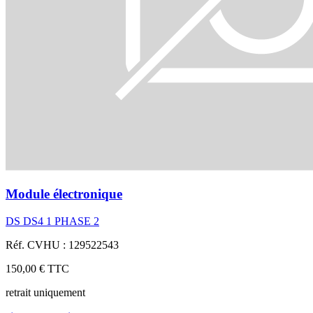
Module électronique
DS DS4 1 PHASE 2
Réf. CVHU : 129522543
150,00 €
TTC
retrait uniquement