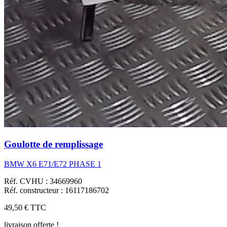
Goulotte de remplissage
BMW X6 E71/E72 PHASE 1
Réf. CVHU : 34669960
Réf. constructeur : 16117186702
49,50 €
TTC
livraison offerte !