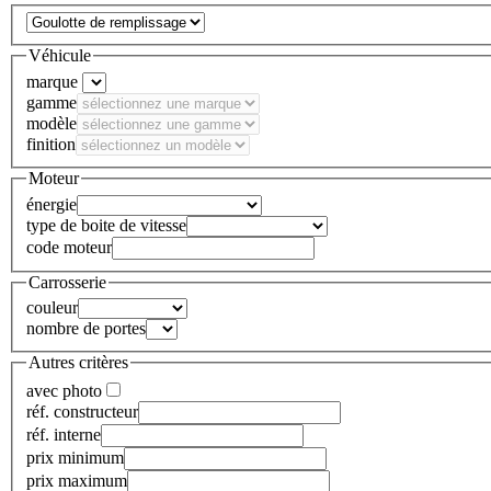
Véhicule
marque
gamme
modèle
finition
Moteur
énergie
type de boite de vitesse
code moteur
Carrosserie
couleur
nombre de portes
Autres critères
avec photo
réf. constructeur
réf. interne
prix minimum
prix maximum