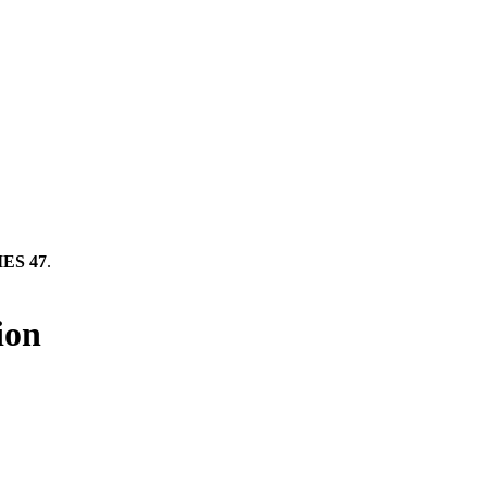
ES 47
.
ion