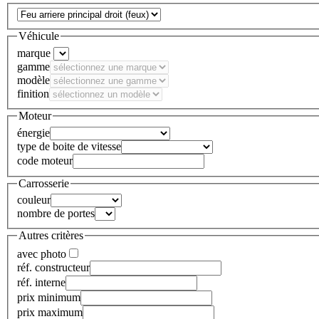
Véhicule
marque
gamme
modèle
finition
Moteur
énergie
type de boite de vitesse
code moteur
Carrosserie
couleur
nombre de portes
Autres critères
avec photo
réf. constructeur
réf. interne
prix minimum
prix maximum