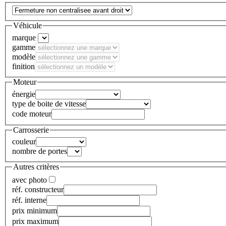
Véhicule
marque
gamme
modèle
finition
Moteur
énergie
type de boite de vitesse
code moteur
Carrosserie
couleur
nombre de portes
Autres critères
avec photo
réf. constructeur
réf. interne
prix minimum
prix maximum