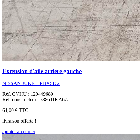
Extension d'aile arriere gauche
NISSAN JUKE 1 PHASE 2
Réf. CVHU : 129449680
Réf. constructeur : 788611KA6A
61,00 €
TTC
livraison offerte !
ajouter au panier