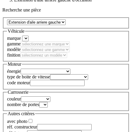
Recherche une pièce
Véhicule
marque
gamme
modèle
finition
Moteur
énergie
type de boite de vitesse
code moteur
Carrosserie
couleur
nombre de portes
Autres critères
avec photo
réf. constructeur