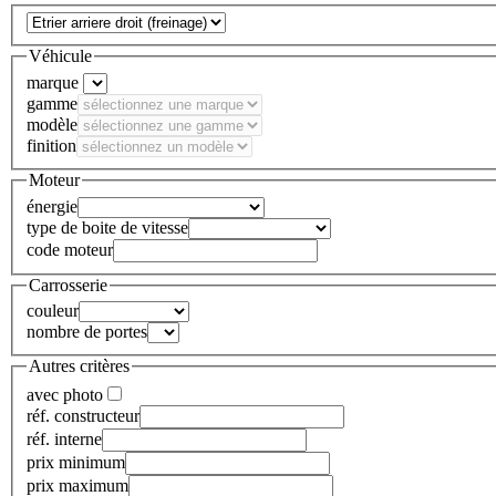
Véhicule
marque
gamme
modèle
finition
Moteur
énergie
type de boite de vitesse
code moteur
Carrosserie
couleur
nombre de portes
Autres critères
avec photo
réf. constructeur
réf. interne
prix minimum
prix maximum