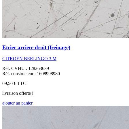
Etrier arriere droit (freinage)
CITROEN BERLINGO 3 M
Réf. CVHU : 128263639
Réf. constructeur : 1608998980
69,50 €
TTC
livraison offerte !
ajouter au panier