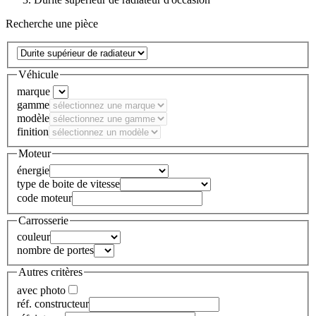
Recherche une pièce
Véhicule
marque
gamme
modèle
finition
Moteur
énergie
type de boite de vitesse
code moteur
Carrosserie
couleur
nombre de portes
Autres critères
avec photo
réf. constructeur