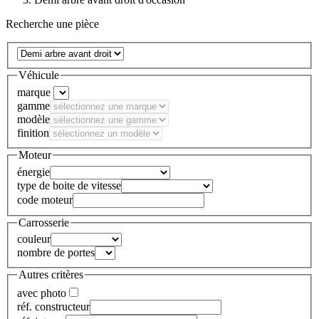
Recherche une pièce
Véhicule
marque
gamme
modèle
finition
Moteur
énergie
type de boite de vitesse
code moteur
Carrosserie
couleur
nombre de portes
Autres critères
avec photo
réf. constructeur