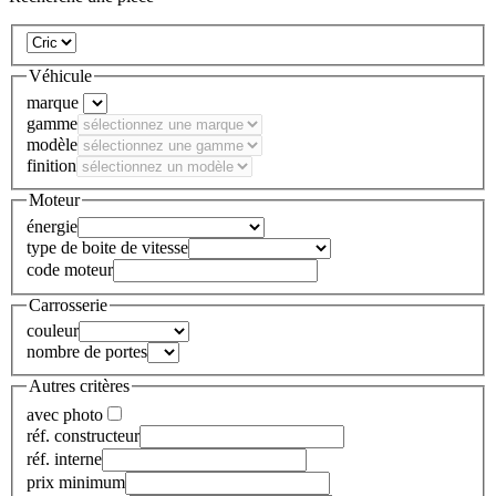
Véhicule
marque
gamme
modèle
finition
Moteur
énergie
type de boite de vitesse
code moteur
Carrosserie
couleur
nombre de portes
Autres critères
avec photo
réf. constructeur
réf. interne
prix minimum