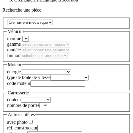
Recherche une pièce
Véhicule
marque
gamme
modèle
finition
Moteur
énergie
type de boite de vitesse
code moteur
Carrosserie
couleur
nombre de portes
Autres critères
avec photo
réf. constructeur