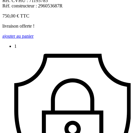
Réf. CVHU : 71193785
Réf. constructeur : 296053687R
750,00 €
TTC
livraison offerte !
ajouter au panier
1