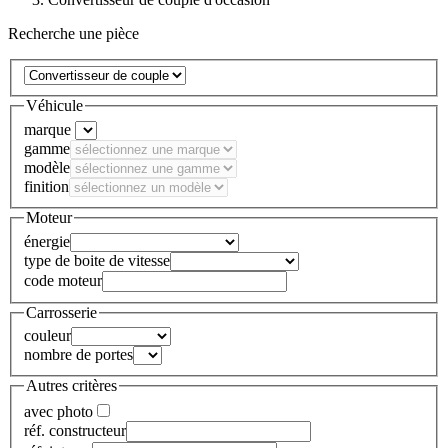
Recherche une pièce
Véhicule
marque
gamme
modèle
finition
Moteur
énergie
type de boite de vitesse
code moteur
Carrosserie
couleur
nombre de portes
Autres critères
avec photo
réf. constructeur