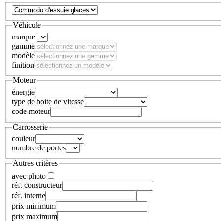
Véhicule
marque
gamme
modèle
finition
Moteur
énergie
type de boite de vitesse
code moteur
Carrosserie
couleur
nombre de portes
Autres critères
avec photo
réf. constructeur
réf. interne
prix minimum
prix maximum