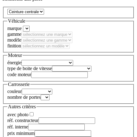
Véhicule
marque
gamme
modèle
finition
Moteur
énergie
type de boite de vitesse
code moteur
Carrosserie
couleur
nombre de portes
Autres critères
avec photo
réf. constructeur
réf. interne
prix minimum