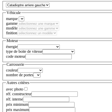
Véhicule
marque
gamme
modèle
finition
Moteur
énergie
type de boite de vitesse
code moteur
Carrosserie
couleur
nombre de portes
Autres critères
avec photo
réf. constructeur
réf. interne
prix minimum
prix maximum