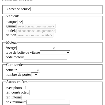
Véhicule
marque
gamme
modèle
finition
Moteur
énergie
type de boite de vitesse
code moteur
Carrosserie
couleur
nombre de portes
Autres critères
avec photo
réf. constructeur
réf. interne
prix minimum