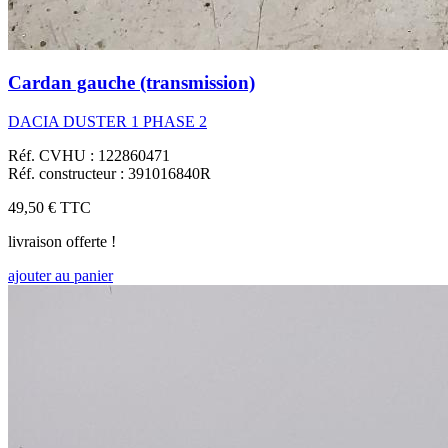
Cardan gauche (transmission)
DACIA DUSTER 1 PHASE 2
Réf. CVHU : 122860471
Réf. constructeur : 391016840R
49,50 €
TTC
livraison offerte !
ajouter au panier