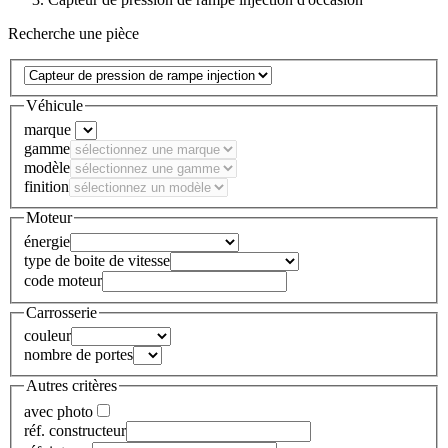
Recherche une pièce
Véhicule
marque
gamme
modèle
finition
Moteur
énergie
type de boite de vitesse
code moteur
Carrosserie
couleur
nombre de portes
Autres critères
avec photo
réf. constructeur