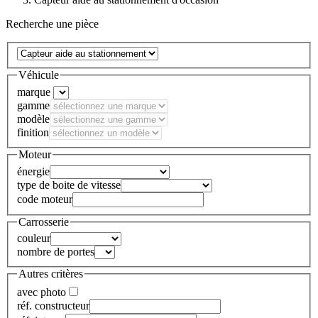
Recherche une pièce
Véhicule
marque
gamme
modèle
finition
Moteur
énergie
type de boite de vitesse
code moteur
Carrosserie
couleur
nombre de portes
Autres critères
avec photo
réf. constructeur