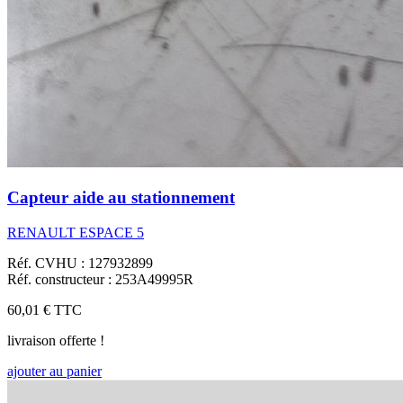
Capteur aide au stationnement
RENAULT ESPACE 5
Réf. CVHU : 127932899
Réf. constructeur : 253A49995R
60,01 €
TTC
livraison offerte !
ajouter au panier