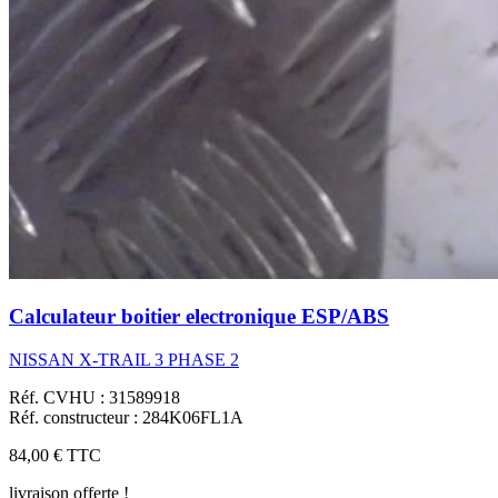
Calculateur boitier electronique ESP/ABS
NISSAN X-TRAIL 3 PHASE 2
Réf. CVHU : 31589918
Réf. constructeur : 284K06FL1A
84,00 €
TTC
livraison offerte !