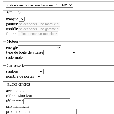
Véhicule
marque
gamme
modèle
finition
Moteur
énergie
type de boite de vitesse
code moteur
Carrosserie
couleur
nombre de portes
Autres critères
avec photo
réf. constructeur
réf. interne
prix minimum
prix maximum