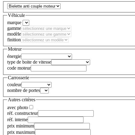
Véhicule
marque
gamme
modèle
finition
Moteur
énergie
type de boite de vitesse
code moteur
Carrosserie
couleur
nombre de portes
Autres critères
avec photo
réf. constructeur
réf. interne
prix minimum
prix maximum