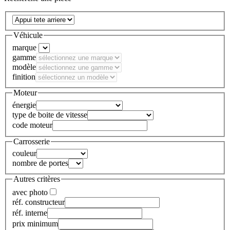
Véhicule
marque
gamme
modèle
finition
Moteur
énergie
type de boite de vitesse
code moteur
Carrosserie
couleur
nombre de portes
Autres critères
avec photo
réf. constructeur
réf. interne
prix minimum